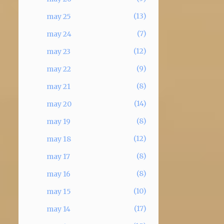
13
may 25
7
may 24
12
may 23
9
may 22
8
may 21
14
may 20
8
may 19
12
may 18
8
may 17
8
may 16
10
may 15
17
may 14