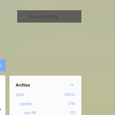
O
Archivo
1921
2026
74
agosto
A
5
ago 08