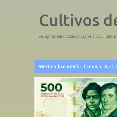
Cultivos 
Un espacio para todas las expresiones culturales 
Mostrando entradas de mayo 23, 202
E
n
t
r
a