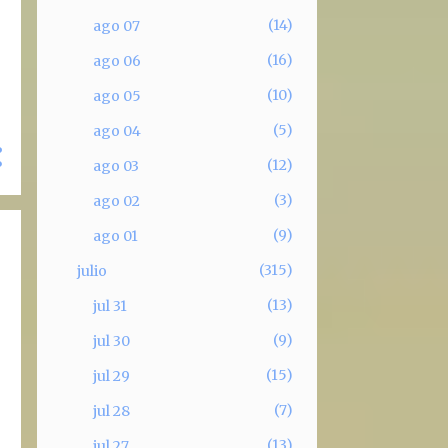
14
ago 07
16
ago 06
10
ago 05
5
ago 04
12
ago 03
3
ago 02
9
ago 01
315
julio
13
jul 31
9
jul 30
15
jul 29
7
jul 28
13
jul 27