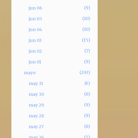
9
jun 06
10
jun 05
10
jun 04
15
jun 03
7
jun 02
9
jun 01
293
mayo
6
may 31
8
may 30
9
may 29
9
may 28
8
may 27
5
may 26