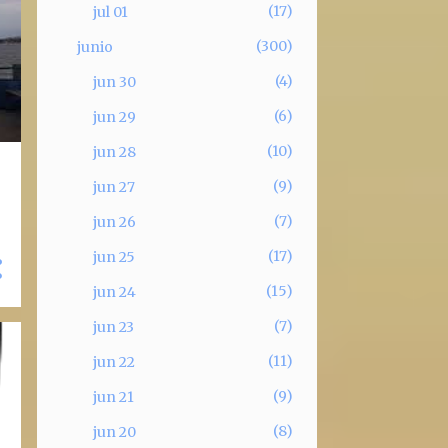
17
jul 01
300
junio
4
jun 30
6
jun 29
10
jun 28
9
jun 27
7
jun 26
17
jun 25
15
jun 24
7
jun 23
11
jun 22
9
jun 21
8
jun 20