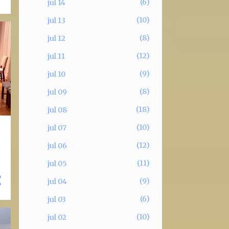
6
jul 14
10
jul 13
8
jul 12
12
jul 11
9
jul 10
8
jul 09
18
jul 08
10
jul 07
12
jul 06
11
jul 05
9
jul 04
6
jul 03
10
jul 02