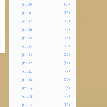
17
jun 19
18
jun 18
9
jun 17
5
jun 16
8
jun 15
5
jun 14
12
jun 13
15
jun 12
9
jun 11
10
jun 10
6
jun 09
8
jun 08
15
jun 07