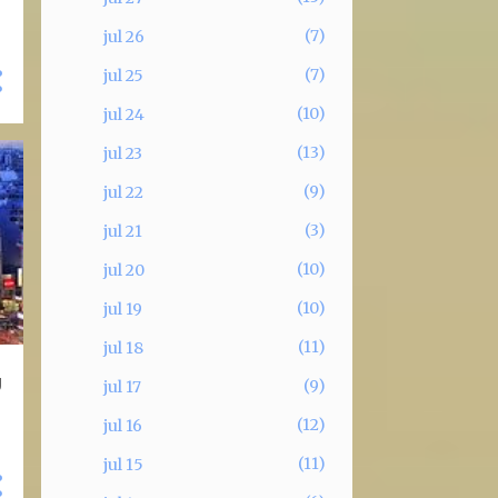
7
jul 26
7
jul 25
10
jul 24
13
jul 23
9
jul 22
3
jul 21
10
jul 20
10
jul 19
11
jul 18
U
9
jul 17
12
jul 16
11
jul 15