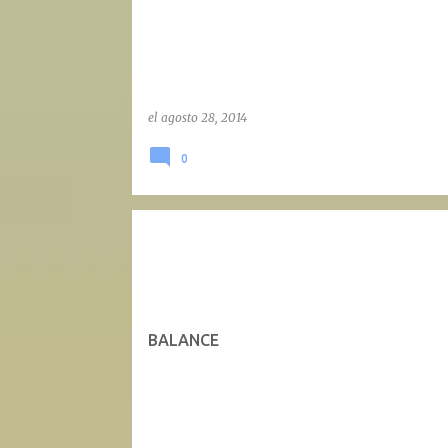
d
a
s
el
agosto 28, 2014
0
BALANCE