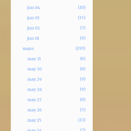
10
jun 04
15
jun 03
7
jun 02
9
jun 01
293
mayo
6
may 31
8
may 30
9
may 29
9
may 28
8
may 27
5
may 26
13
may 25
7
may 24