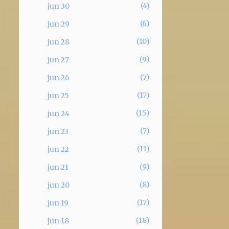
4
jun 30
6
jun 29
10
jun 28
9
jun 27
7
jun 26
17
jun 25
15
jun 24
7
jun 23
11
jun 22
9
jun 21
8
jun 20
17
jun 19
18
jun 18