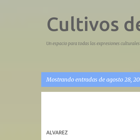
Cultivos 
Un espacio para todas las expresiones culturales 
Mostrando entradas de agosto 28, 20
E
n
t
r
ALVAREZ
a