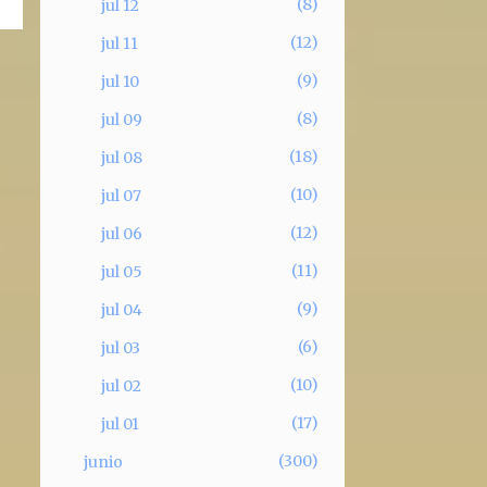
8
jul 12
12
jul 11
9
jul 10
8
jul 09
18
jul 08
10
jul 07
12
jul 06
11
jul 05
9
jul 04
6
jul 03
10
jul 02
17
jul 01
300
junio