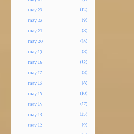
12
may 23
9
may 22
8
may 21
14
may 20
8
may 19
12
may 18
8
may 17
8
may 16
10
may 15
17
may 14
15
may 13
9
may 12