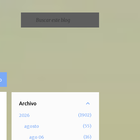
O
Archivo
1902
2026
55
agosto
16
ago 06