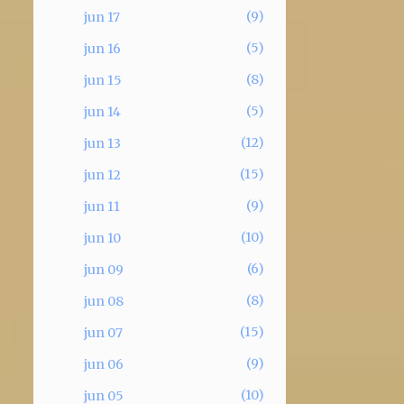
9
jun 17
5
jun 16
8
jun 15
5
jun 14
12
jun 13
15
jun 12
9
jun 11
10
jun 10
6
jun 09
8
jun 08
15
jun 07
9
jun 06
10
jun 05