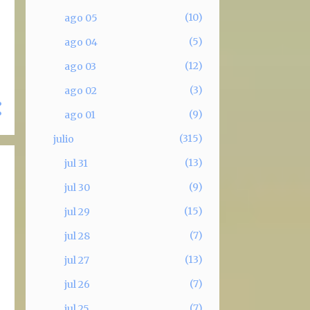
10
ago 05
5
ago 04
12
ago 03
3
ago 02
9
ago 01
315
julio
13
jul 31
9
jul 30
15
jul 29
7
jul 28
13
jul 27
7
jul 26
7
jul 25