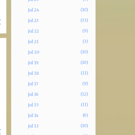
10
jul 24
13
jul 23
9
jul 22
3
jul 21
10
jul 20
10
jul 19
11
jul 18
9
jul 17
12
jul 16
11
jul 15
6
jul 14
10
jul 13