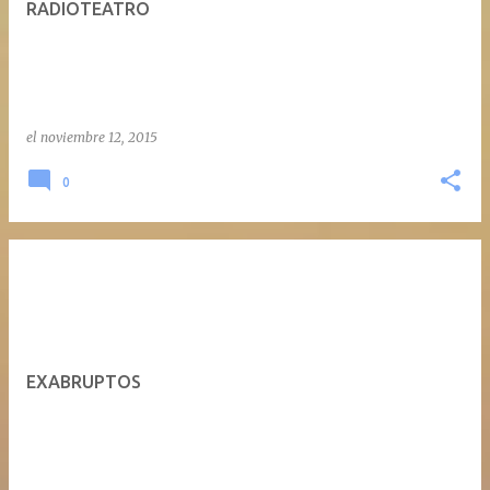
RADIOTEATRO
a
d
a
s
el
noviembre 12, 2015
0
EXABRUPTOS