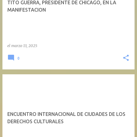
TITO GUERRA, PRESIDENTE DE CHICAGO, EN LA
a
MANIFESTACION
d
a
s
el
marzo 13, 2025
0
ENCUENTRO INTERNACIONAL DE CIUDADES DE LOS
DERECHOS CULTURALES