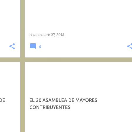
el
diciembre 07, 2018
0
DE
EL 20 ASAMBLEA DE MAYORES
CONTRIBUYENTES