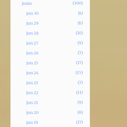
300
junio
4
jun 30
6
jun 29
10
jun 28
9
jun 27
7
jun 26
17
jun 25
15
jun 24
7
jun 23
11
jun 22
9
jun 21
8
jun 20
17
jun 19