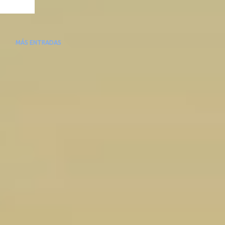
MÁS ENTRADAS