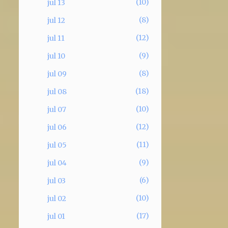
10
jul 13
8
jul 12
12
jul 11
9
jul 10
8
jul 09
18
jul 08
10
jul 07
12
jul 06
11
jul 05
9
jul 04
6
jul 03
10
jul 02
17
jul 01