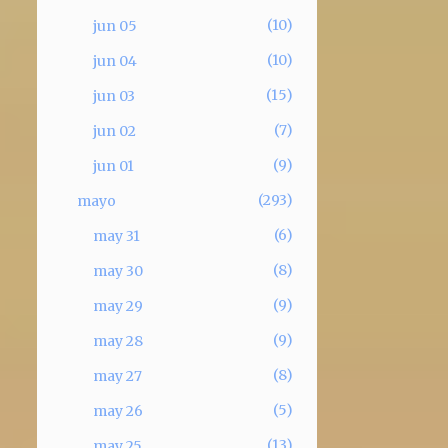
10
jun 05
10
jun 04
15
jun 03
7
jun 02
9
jun 01
293
mayo
6
may 31
8
may 30
9
may 29
9
may 28
8
may 27
5
may 26
13
may 25