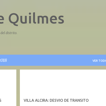
Ir al contenido principal
de Quilmes
del distrito.
2018
VER TOD
S
VILLA ALCIRA: DESVIO DE TRANSITO