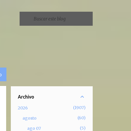
O
Archivo
1907
2026
60
agosto
5
ago 07