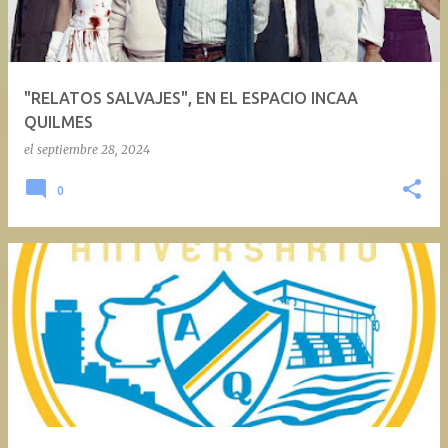
a
d
a
"RELATOS SALVAJES", EN EL ESPACIO INCAA
s
QUILMES
el
septiembre 28, 2024
0