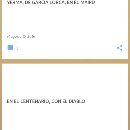
YERMA, DE GARCIA LORCA, EN EL MAIPU
a
d
a
s
el
agosto 15, 2016
0
EN EL CENTENARIO, CON EL DIABLO