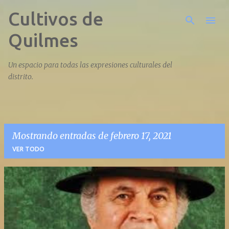
Cultivos de
Ir al contenido principal
Quilmes
Un espacio para todas las expresiones culturales del
distrito.
Mostrando entradas de febrero 17, 2021
VER TODO
E
n
t
r