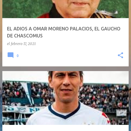
a
d
a
EL ADIOS A OMAR MORENO PALACIOS, EL GAUCHO
s
DE CHASCOMUS
el
febrero 17, 2021
0