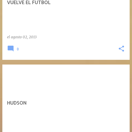
VUELVE EL FUTBOL
a
d
a
s
el
agosto 02, 2013
0
HUDSON