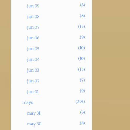
6
jun 09
8
jun 08
15
jun 07
9
jun 06
10
jun 05
10
jun 04
15
jun 03
7
jun 02
9
jun 01
293
mayo
6
may 31
8
may 30