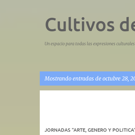
Cultivos d
Un espacio para todas las expresiones culturales 
Mostrando entradas de octubre 28, 2
E
n
t
r
JORNADAS "ARTE, GENERO Y POLITICA