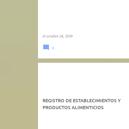
a
d
a
s
el
octubre 28, 2019
0
REGISTRO DE ESTABLECIMIENTOS Y
PRODUCTOS ALIMENTICIOS