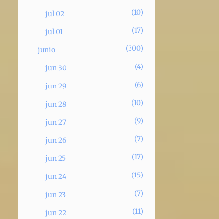
10
jul 02
17
jul 01
300
junio
4
jun 30
6
jun 29
10
jun 28
9
jun 27
7
jun 26
17
jun 25
15
jun 24
7
jun 23
11
jun 22