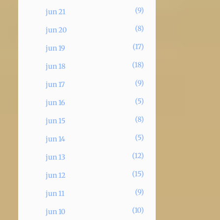
9
jun 21
8
jun 20
17
jun 19
18
jun 18
9
jun 17
5
jun 16
8
jun 15
5
jun 14
12
jun 13
15
jun 12
9
jun 11
10
jun 10