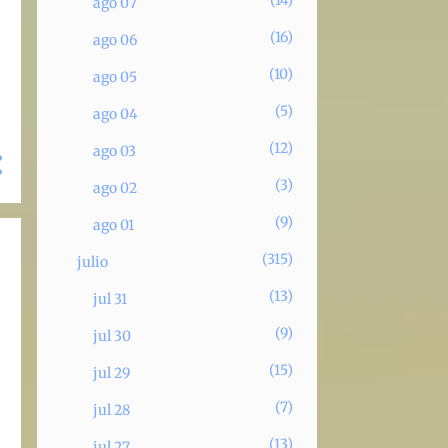
14
ago 07
16
ago 06
10
ago 05
5
ago 04
12
ago 03
3
ago 02
9
ago 01
315
julio
13
jul 31
9
jul 30
15
jul 29
7
jul 28
13
jul 27