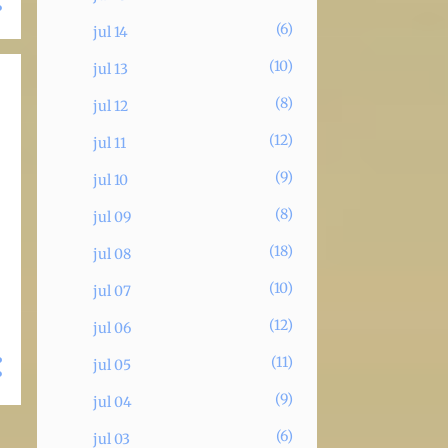
6
jul 14
10
jul 13
8
jul 12
12
jul 11
9
jul 10
8
jul 09
18
jul 08
10
jul 07
12
jul 06
11
jul 05
9
jul 04
6
jul 03