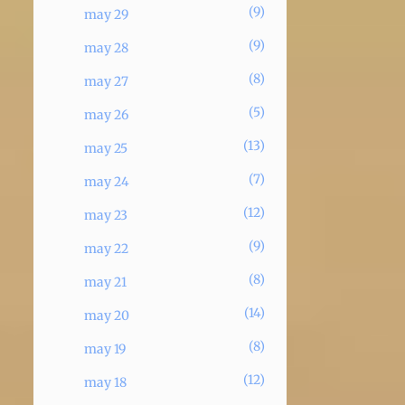
9
may 29
9
may 28
8
may 27
5
may 26
13
may 25
7
may 24
12
may 23
9
may 22
8
may 21
14
may 20
8
may 19
12
may 18