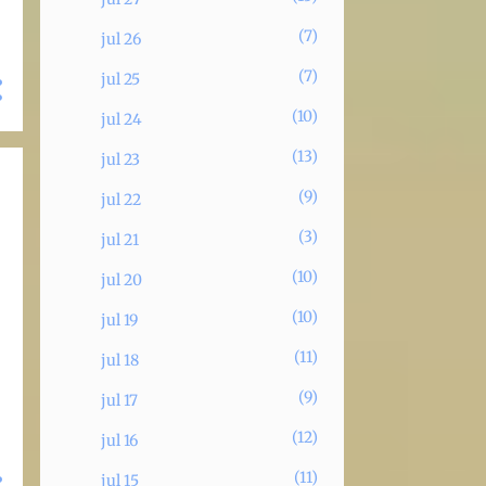
7
jul 26
7
jul 25
10
jul 24
13
jul 23
9
jul 22
3
jul 21
10
jul 20
10
jul 19
11
jul 18
9
jul 17
12
jul 16
11
jul 15