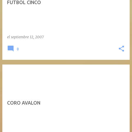
FUTBOL CINCO
a
d
a
s
el
septiembre 12, 2007
0
CORO AVALON