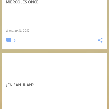
MIERCOLES ONCE
a
d
a
s
el
marzo 16, 2012
0
¿EN SAN JUAN?