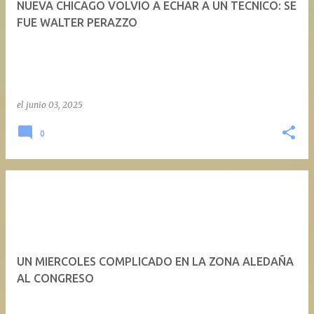
NUEVA CHICAGO VOLVIO A ECHAR A UN TECNICO: SE
a
FUE WALTER PERAZZO
d
a
s
el
junio 03, 2025
0
UN MIERCOLES COMPLICADO EN LA ZONA ALEDAÑA
AL CONGRESO