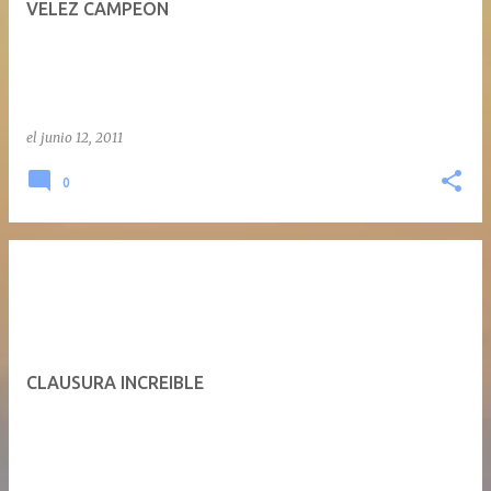
VELEZ CAMPEON
a
d
a
s
el
junio 12, 2011
0
CLAUSURA INCREIBLE