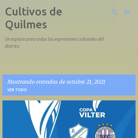
Cultivos de
Ir al contenido principal
Quilmes
Un espacio para todas las expresiones culturales del
distrito.
Mostrando entradas de octubre 21, 2021
VER TODO
E
n
t
r