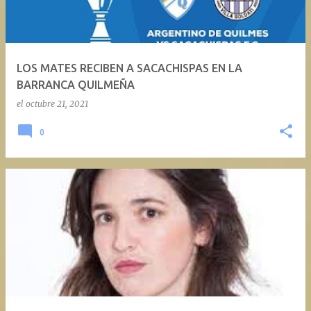
a
d
a
LOS MATES RECIBEN A SACACHISPAS EN LA
s
BARRANCA QUILMEÑA
el
octubre 21, 2021
0