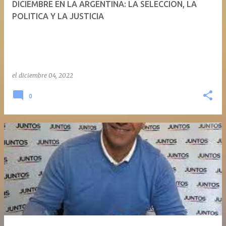
DICIEMBRE EN LA ARGENTINA: LA SELECCION, LA
a
POLITICA Y LA JUSTICIA
d
a
s
el
diciembre 04, 2022
0