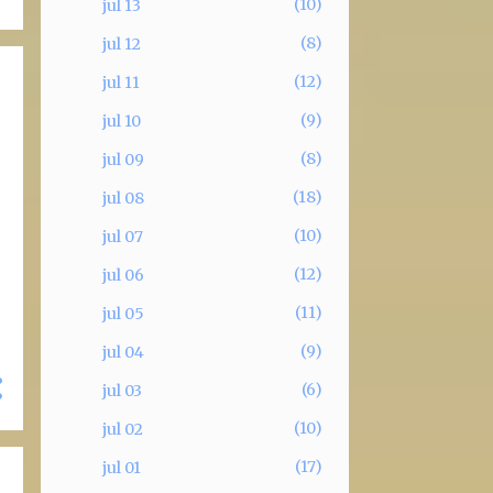
10
jul 13
8
jul 12
12
jul 11
9
jul 10
8
jul 09
18
jul 08
10
jul 07
12
jul 06
11
jul 05
9
jul 04
6
jul 03
10
jul 02
17
jul 01