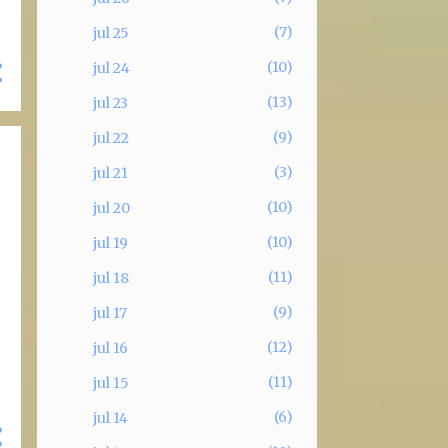
7
jul 25
10
jul 24
13
jul 23
9
jul 22
3
jul 21
10
jul 20
10
jul 19
11
jul 18
9
jul 17
12
jul 16
11
jul 15
6
jul 14