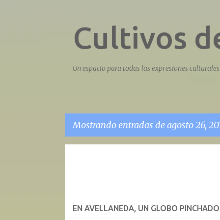
Cultivos 
Un espacio para todas las expresiones culturales 
Mostrando entradas de agosto 26, 20
E
n
t
r
EN AVELLANEDA, UN GLOBO PINCHADO
a