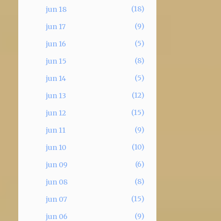
18
jun 18
9
jun 17
5
jun 16
8
jun 15
5
jun 14
12
jun 13
15
jun 12
9
jun 11
10
jun 10
6
jun 09
8
jun 08
15
jun 07
9
jun 06