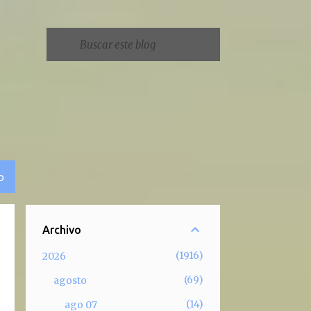
O
Archivo
1916
2026
69
agosto
14
ago 07