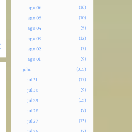
16
ago 06
10
ago 05
5
ago 04
12
ago 03
3
ago 02
9
ago 01
315
julio
13
jul 31
9
jul 30
15
jul 29
7
jul 28
13
jul 27
7
jul 26