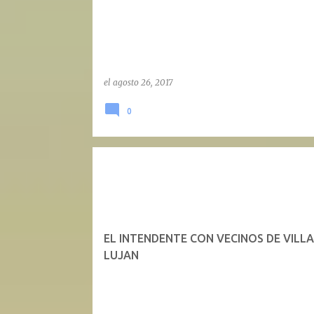
d
a
s
el
agosto 26, 2017
0
EL INTENDENTE CON VECINOS DE VILLA
LUJAN