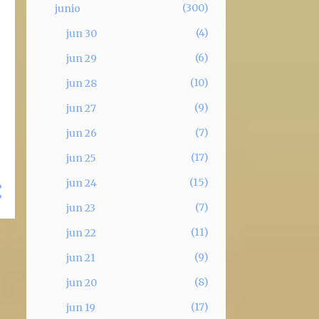
300
junio
4
jun 30
6
jun 29
10
jun 28
9
jun 27
7
jun 26
17
jun 25
15
jun 24
7
jun 23
11
jun 22
9
jun 21
8
jun 20
17
jun 19