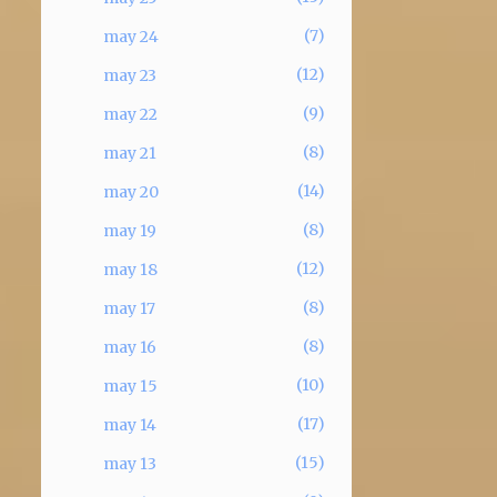
7
may 24
12
may 23
9
may 22
8
may 21
14
may 20
8
may 19
12
may 18
8
may 17
8
may 16
10
may 15
17
may 14
15
may 13