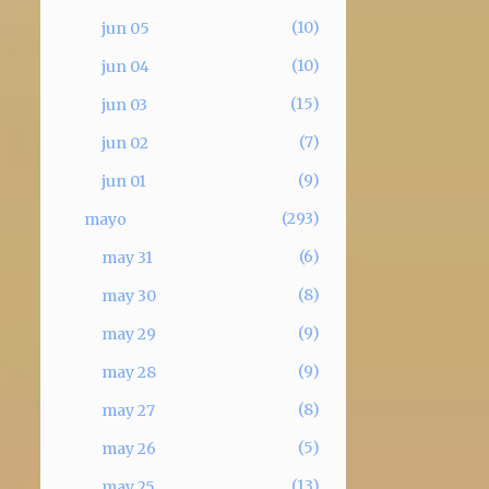
10
jun 05
10
jun 04
15
jun 03
7
jun 02
9
jun 01
293
mayo
6
may 31
8
may 30
9
may 29
9
may 28
8
may 27
5
may 26
13
may 25