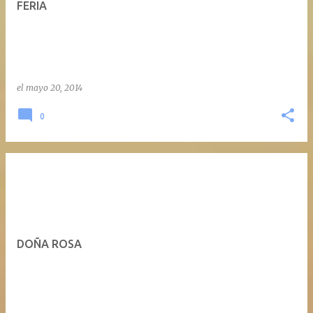
FERIA
a
d
a
s
el
mayo 20, 2014
0
DOÑA ROSA