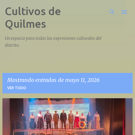
Cultivos de
Ir al contenido principal
Quilmes
Un espacio para todas las expresiones culturales del
distrito.
Mostrando entradas de mayo 11, 2026
VER TODO
E
n
t
r