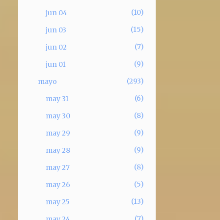
10
jun 04
15
jun 03
7
jun 02
9
jun 01
293
mayo
6
may 31
8
may 30
9
may 29
9
may 28
8
may 27
5
may 26
13
may 25
7
may 24