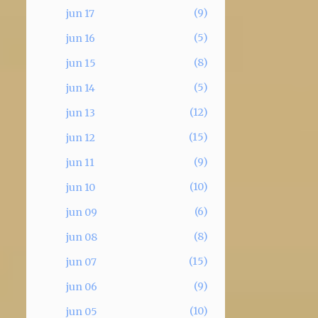
9
jun 17
5
jun 16
8
jun 15
5
jun 14
12
jun 13
15
jun 12
9
jun 11
10
jun 10
6
jun 09
8
jun 08
15
jun 07
9
jun 06
10
jun 05