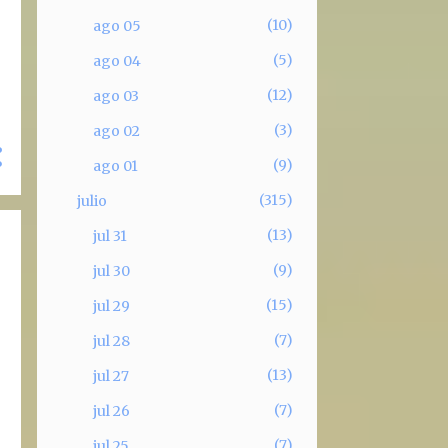
10
ago 05
5
ago 04
12
ago 03
3
ago 02
9
ago 01
315
julio
13
jul 31
9
jul 30
15
jul 29
7
jul 28
13
jul 27
7
jul 26
7
jul 25