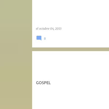
d
a
s
el
octubre 04, 2013
0
GOSPEL