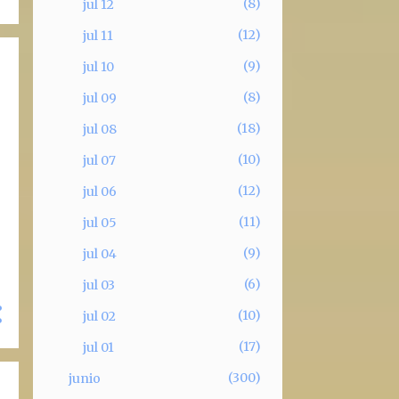
8
jul 12
12
jul 11
9
jul 10
8
jul 09
18
jul 08
10
jul 07
12
jul 06
11
jul 05
9
jul 04
6
jul 03
10
jul 02
17
jul 01
300
junio