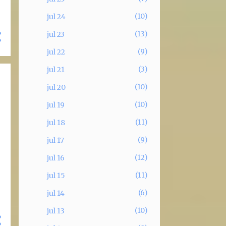
10
jul 24
13
jul 23
9
jul 22
3
jul 21
10
jul 20
10
jul 19
11
jul 18
9
jul 17
12
jul 16
11
jul 15
6
jul 14
10
jul 13