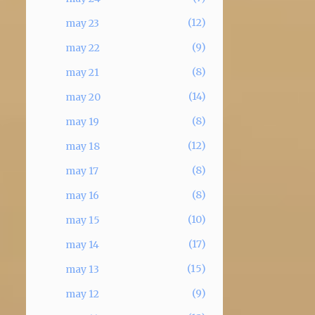
12
may 23
9
may 22
8
may 21
14
may 20
8
may 19
12
may 18
8
may 17
8
may 16
10
may 15
17
may 14
15
may 13
9
may 12