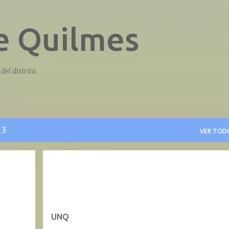
Ir al contenido principal
de Quilmes
del distrito.
13
VER TOD
UNQ