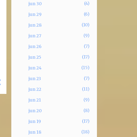
4
jun 30
6
jun 29
10
jun 28
9
jun 27
7
jun 26
17
jun 25
15
jun 24
7
jun 23
11
jun 22
9
jun 21
8
jun 20
17
jun 19
18
jun 18