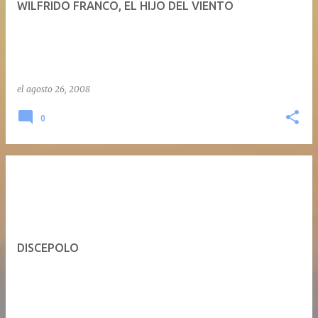
WILFRIDO FRANCO, EL HIJO DEL VIENTO
a
d
a
s
el
agosto 26, 2008
0
DISCEPOLO