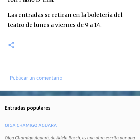
Las entradas se retiran en la boleteria del
teatro de lunes a viernes de 9 a 14.
Publicar un comentario
C
o
m
Entradas populares
e
n
OIGA CHAMIGO AGUARA
t
a
Oiga Chamigo Aguará, de Adela Basch, es una obra escrita por una