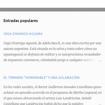
C
o
m
Entradas populares
e
n
OIGA CHAMIGO AGUARA
t
a
Oiga Chamigo Aguará, de Adela Basch, es una obra escrita por una
autora argentina. Està situada en la selva y trata sobre cómo un
r
aguaraguazú se disfraza de militar y se autoproclama recaudador
i
de impuestos camineros, cobrándole peaje a cualquier animal que
o
pretenda circular por ahí. En primera instancia aparece Teteu, el
s
tero, quien cede a pagar dicho impuesto por el miedo que el
aguará le provoca. De igual manera pasa con Tatú, el armadillo.
EL TERMINO "HONORABLE" Y UNA ACLARACIÓN
Pero el tercer personaje, Mboí, la víbora, logra burlar la autoridad
En las redes sociales, el doctor Guillermo Amadeo Castellano quiso
del aguará y pasa sin pagar. Por último, Tui, la cotorra, deja
aclarar un episodio ocurrido en el programa de Mirtha Legrand, en
expuesta la mentira del aguará y arenga a los otros tres
el que estuvo almorzando el artista Luis Landriscina. Señaló
personajes a unirse para enfrentarlo. Finalmente, terminan por
Castellano que Landriscina había dicho que la palabra