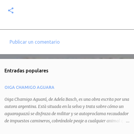
Publicar un comentario
C
o
m
Entradas populares
e
n
OIGA CHAMIGO AGUARA
t
a
Oiga Chamigo Aguará, de Adela Basch, es una obra escrita por una
autora argentina. Està situada en la selva y trata sobre cómo un
r
aguaraguazú se disfraza de militar y se autoproclama recaudador
i
de impuestos camineros, cobrándole peaje a cualquier animal que
o
pretenda circular por ahí. En primera instancia aparece Teteu, el
s