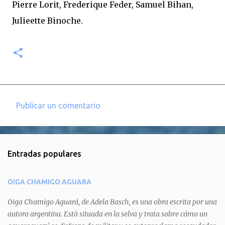
Pierre Lorit, Frederique Feder, Samuel Bihan,
Julieette Binoche.
Publicar un comentario
C
o
m
Entradas populares
e
n
OIGA CHAMIGO AGUARA
t
a
Oiga Chamigo Aguará, de Adela Basch, es una obra escrita por una
autora argentina. Està situada en la selva y trata sobre cómo un
r