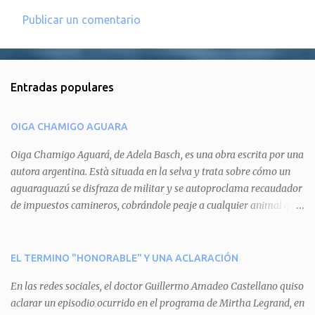
Publicar un comentario
C
o
m
Entradas populares
e
n
OIGA CHAMIGO AGUARA
t
a
Oiga Chamigo Aguará, de Adela Basch, es una obra escrita por una
autora argentina. Està situada en la selva y trata sobre cómo un
r
aguaraguazú se disfraza de militar y se autoproclama recaudador
i
de impuestos camineros, cobrándole peaje a cualquier animal que
o
pretenda circular por ahí. En primera instancia aparece Teteu, el
s
tero, quien cede a pagar dicho impuesto por el miedo que el
aguará le provoca. De igual manera pasa con Tatú, el armadillo.
EL TERMINO "HONORABLE" Y UNA ACLARACIÓN
Pero el tercer personaje, Mboí, la víbora, logra burlar la autoridad
En las redes sociales, el doctor Guillermo Amadeo Castellano quiso
del aguará y pasa sin pagar. Por último, Tui, la cotorra, deja
aclarar un episodio ocurrido en el programa de Mirtha Legrand, en
expuesta la mentira del aguará y arenga a los otros tres