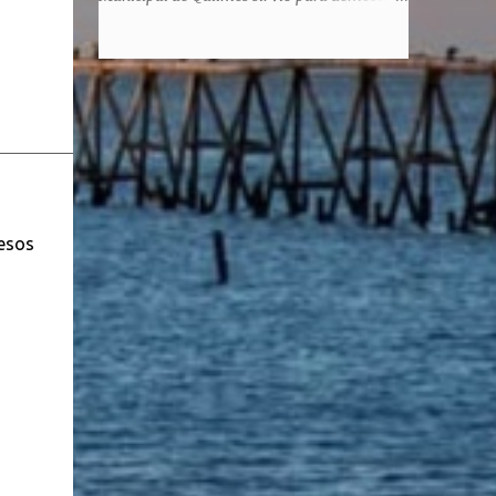
honorem, es decir, solo por el honor y no
la enorme capacidad de un actor de
remunerativo. Algunos no cobraban
convertirse en un relator de la historia de
estipendio -depende el cargo- pero tenían
tantos inmigrantes que llegaron a la
importantísimos beneficios económicos".
Argentina para hacer la América. La
Siguie diciendo Castellano: "Los ...
historia, escrita por el propio protagonista y
Julio Molina -a la sazón director de la
pieza-, va contando la vida del Galego, que
llegó al país y que trabajando fue quemando
etapas, esforzándose a puro pulmón. Pero
resos
también está lo vivido en su España natal,
con el tema de la guerra civil que sufrió la
familia y tuvo la grieta que instaló el
generalisimo Franco con una enorme cuota
de torturas, persecución, secuestros,
prisiones. El dolor vivido en carne propia y
trasladado a la piel, para contar todo lo
padecido. El relato tiene morriña, saudades,
el canto a Galicia, tierra de los padres y