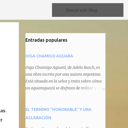
Entradas populares
OIGA CHAMIGO AGUARA
Oiga Chamigo Aguará, de Adela Basch, es
una obra escrita por una autora argentina.
Està situada en la selva y trata sobre cómo
un aguaraguazú se disfraza de militar y se
autoproclama recaudador de impuestos
camineros, cobrándole peaje a cualquier
animal que pretenda circular por ahí. En
EL TERMINO "HONORABLE" Y UNA
as.
primera instancia aparece Teteu, el tero,
ACLARACIÓN
er
quien cede a pagar dicho impuesto por el