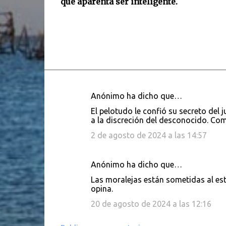
que aparenta ser inteligente.
Anónimo ha dicho que…
C
El pelotudo le confió su secreto del 
o
a la discreción del desconocido. Como
m
2 de agosto de 2024 a las 14:57
e
n
Anónimo ha dicho que…
t
Las moralejas están sometidas al es
a
opina.
r
20 de agosto de 2024 a las 12:16
i