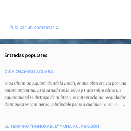
Publicar un comentario
C
o
m
Entradas populares
e
n
OIGA CHAMIGO AGUARA
t
a
Oiga Chamigo Aguará, de Adela Basch, es una obra escrita por una
autora argentina. Està situada en la selva y trata sobre cómo un
r
aguaraguazú se disfraza de militar y se autoproclama recaudador
i
de impuestos camineros, cobrándole peaje a cualquier animal que
o
pretenda circular por ahí. En primera instancia aparece Teteu, el
s
tero, quien cede a pagar dicho impuesto por el miedo que el
aguará le provoca. De igual manera pasa con Tatú, el armadillo.
EL TERMINO "HONORABLE" Y UNA ACLARACIÓN