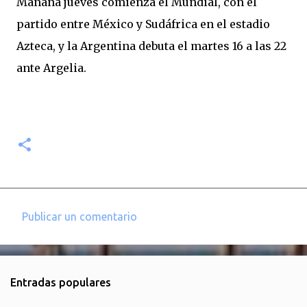
Mañana jueves comienza el Mundial, con el
partido entre México y Sudáfrica en el estadio
Azteca, y la Argentina debuta el martes 16 a las 22
ante Argelia.
Publicar un comentario
C
o
m
Entradas populares
e