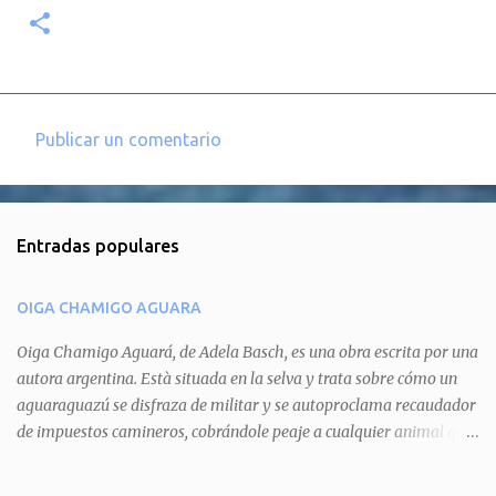
Publicar un comentario
C
o
m
Entradas populares
e
n
OIGA CHAMIGO AGUARA
t
a
Oiga Chamigo Aguará, de Adela Basch, es una obra escrita por una
autora argentina. Està situada en la selva y trata sobre cómo un
r
aguaraguazú se disfraza de militar y se autoproclama recaudador
i
de impuestos camineros, cobrándole peaje a cualquier animal que
o
pretenda circular por ahí. En primera instancia aparece Teteu, el
s
tero, quien cede a pagar dicho impuesto por el miedo que el