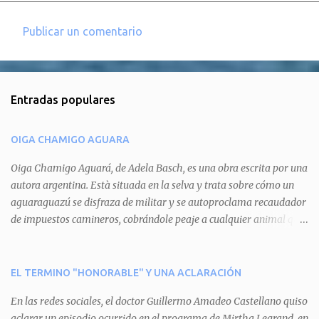
Publicar un comentario
C
o
m
Entradas populares
e
n
OIGA CHAMIGO AGUARA
t
a
Oiga Chamigo Aguará, de Adela Basch, es una obra escrita por una
autora argentina. Està situada en la selva y trata sobre cómo un
r
aguaraguazú se disfraza de militar y se autoproclama recaudador
i
de impuestos camineros, cobrándole peaje a cualquier animal que
o
pretenda circular por ahí. En primera instancia aparece Teteu, el
s
tero, quien cede a pagar dicho impuesto por el miedo que el
aguará le provoca. De igual manera pasa con Tatú, el armadillo.
EL TERMINO "HONORABLE" Y UNA ACLARACIÓN
Pero el tercer personaje, Mboí, la víbora, logra burlar la autoridad
En las redes sociales, el doctor Guillermo Amadeo Castellano quiso
del aguará y pasa sin pagar. Por último, Tui, la cotorra, deja
aclarar un episodio ocurrido en el programa de Mirtha Legrand, en