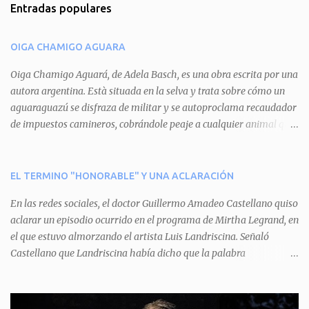
Entradas populares
e
n
OIGA CHAMIGO AGUARA
t
a
Oiga Chamigo Aguará, de Adela Basch, es una obra escrita por una
autora argentina. Està situada en la selva y trata sobre cómo un
r
aguaraguazú se disfraza de militar y se autoproclama recaudador
i
de impuestos camineros, cobrándole peaje a cualquier animal que
o
pretenda circular por ahí. En primera instancia aparece Teteu, el
s
tero, quien cede a pagar dicho impuesto por el miedo que el
aguará le provoca. De igual manera pasa con Tatú, el armadillo.
EL TERMINO "HONORABLE" Y UNA ACLARACIÓN
Pero el tercer personaje, Mboí, la víbora, logra burlar la autoridad
En las redes sociales, el doctor Guillermo Amadeo Castellano quiso
del aguará y pasa sin pagar. Por último, Tui, la cotorra, deja
aclarar un episodio ocurrido en el programa de Mirtha Legrand, en
expuesta la mentira del aguará y arenga a los otros tres
el que estuvo almorzando el artista Luis Landriscina. Señaló
personajes a unirse para enfrentarlo. Finalmente, terminan por
Castellano que Landriscina había dicho que la palabra
quitarle el disfraz de militar, y el aguará huye despavorido al verse
"honorable" -por Honorable Cámara de Diputados, Honorable
perdido. La pieza se llevará a escena los sábados 7 y 14 de junio y el
Senado, etcétera- derivaba de ad honorem "porque se prestaba un
domingo 8 a las 17, con el elenco de Baobabs. Sin duda se trata de
servicio a la patria y debía ser sin remuneración". Agrega el letrado
una propuesta muy divertida con canciones en vivo, máscaras, una