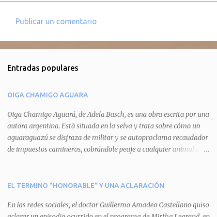
Publicar un comentario
C
o
m
Entradas populares
e
n
OIGA CHAMIGO AGUARA
t
a
Oiga Chamigo Aguará, de Adela Basch, es una obra escrita por una
autora argentina. Està situada en la selva y trata sobre cómo un
r
aguaraguazú se disfraza de militar y se autoproclama recaudador
i
de impuestos camineros, cobrándole peaje a cualquier animal que
o
pretenda circular por ahí. En primera instancia aparece Teteu, el
s
tero, quien cede a pagar dicho impuesto por el miedo que el
aguará le provoca. De igual manera pasa con Tatú, el armadillo.
EL TERMINO "HONORABLE" Y UNA ACLARACIÓN
Pero el tercer personaje, Mboí, la víbora, logra burlar la autoridad
En las redes sociales, el doctor Guillermo Amadeo Castellano quiso
del aguará y pasa sin pagar. Por último, Tui, la cotorra, deja
aclarar un episodio ocurrido en el programa de Mirtha Legrand, en