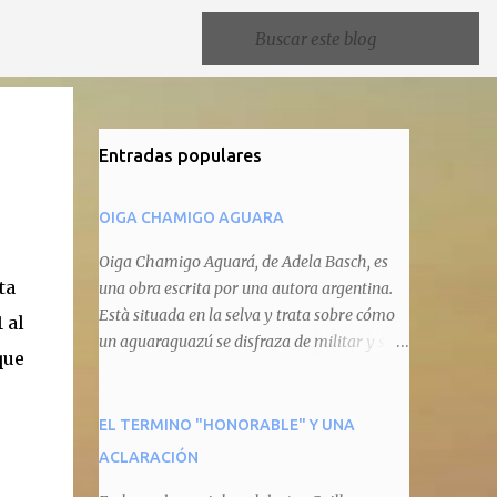
Entradas populares
OIGA CHAMIGO AGUARA
Oiga Chamigo Aguará, de Adela Basch, es
ta
una obra escrita por una autora argentina.
Està situada en la selva y trata sobre cómo
 al
un aguaraguazú se disfraza de militar y se
que
autoproclama recaudador de impuestos
camineros, cobrándole peaje a cualquier
animal que pretenda circular por ahí. En
EL TERMINO "HONORABLE" Y UNA
primera instancia aparece Teteu, el tero,
ACLARACIÓN
quien cede a pagar dicho impuesto por el