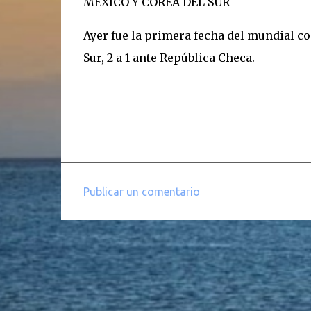
MEXICO Y COREA DEL SUR
Ayer fue la primera fecha del mundial con
Sur, 2 a 1 ante República Checa.
Publicar un comentario
C
o
m
e
n
t