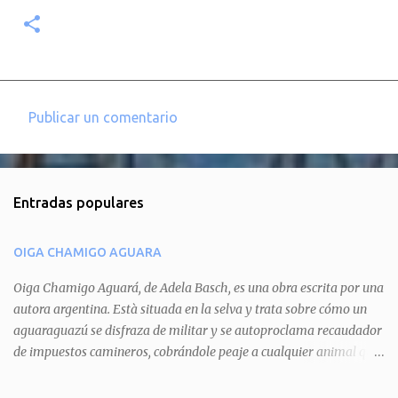
Publicar un comentario
C
o
m
Entradas populares
e
n
OIGA CHAMIGO AGUARA
t
a
Oiga Chamigo Aguará, de Adela Basch, es una obra escrita por una
autora argentina. Està situada en la selva y trata sobre cómo un
r
aguaraguazú se disfraza de militar y se autoproclama recaudador
i
de impuestos camineros, cobrándole peaje a cualquier animal que
o
pretenda circular por ahí. En primera instancia aparece Teteu, el
s
tero, quien cede a pagar dicho impuesto por el miedo que el