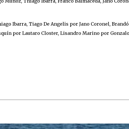
go Muñoz, Thiago Ibarra, Franco Balmaceda, Jano Corone
iago Ibarra, Tiago De Angelis por Jano Coronel, Brand
quín por Lautaro Closter, Lisandro Marino por Gonzal