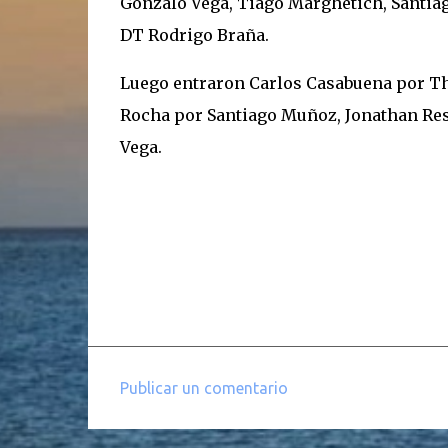
Gonzalo Vega, Tiago Marghetich, Santia
DT Rodrigo Braña.
Luego entraron Carlos Casabuena por Th
Rocha por Santiago Muñoz, Jonathan Res
Vega.
Publicar un comentario
C
o