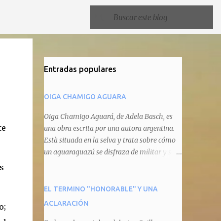
Entradas populares
OIGA CHAMIGO AGUARA
Oiga Chamigo Aguará, de Adela Basch, es
te
una obra escrita por una autora argentina.
Està situada en la selva y trata sobre cómo
un aguaraguazú se disfraza de militar y se
autoproclama recaudador de impuestos
s
camineros, cobrándole peaje a cualquier
animal que pretenda circular por ahí. En
EL TERMINO "HONORABLE" Y UNA
primera instancia aparece Teteu, el tero,
ACLARACIÓN
o;
quien cede a pagar dicho impuesto por el