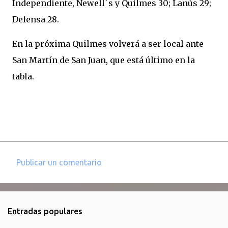
Independiente, Newell´s y Quilmes 30; Lanús 29;
Defensa 28.
En la próxima Quilmes volverá a ser local ante
San Martín de San Juan, que está último en la
tabla.
Publicar un comentario
C
o
m
Entradas populares
e