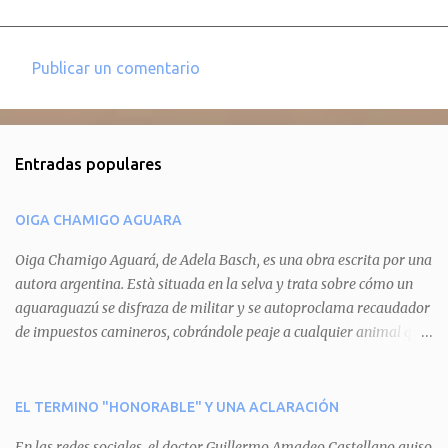
Publicar un comentario
C
o
m
Entradas populares
e
n
OIGA CHAMIGO AGUARA
t
a
Oiga Chamigo Aguará, de Adela Basch, es una obra escrita por una
autora argentina. Està situada en la selva y trata sobre cómo un
r
aguaraguazú se disfraza de militar y se autoproclama recaudador
i
de impuestos camineros, cobrándole peaje a cualquier animal que
o
pretenda circular por ahí. En primera instancia aparece Teteu, el
s
tero, quien cede a pagar dicho impuesto por el miedo que el
aguará le provoca. De igual manera pasa con Tatú, el armadillo.
EL TERMINO "HONORABLE" Y UNA ACLARACIÓN
Pero el tercer personaje, Mboí, la víbora, logra burlar la autoridad
En las redes sociales, el doctor Guillermo Amadeo Castellano quiso