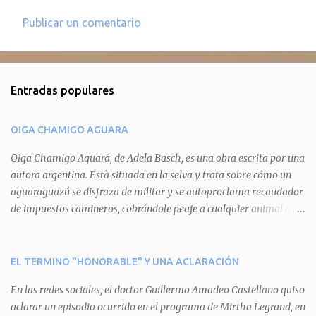
Publicar un comentario
C
o
m
Entradas populares
e
n
OIGA CHAMIGO AGUARA
t
a
Oiga Chamigo Aguará, de Adela Basch, es una obra escrita por una
autora argentina. Està situada en la selva y trata sobre cómo un
r
aguaraguazú se disfraza de militar y se autoproclama recaudador
i
de impuestos camineros, cobrándole peaje a cualquier animal que
o
pretenda circular por ahí. En primera instancia aparece Teteu, el
s
tero, quien cede a pagar dicho impuesto por el miedo que el
aguará le provoca. De igual manera pasa con Tatú, el armadillo.
EL TERMINO "HONORABLE" Y UNA ACLARACIÓN
Pero el tercer personaje, Mboí, la víbora, logra burlar la autoridad
En las redes sociales, el doctor Guillermo Amadeo Castellano quiso
del aguará y pasa sin pagar. Por último, Tui, la cotorra, deja
aclarar un episodio ocurrido en el programa de Mirtha Legrand, en
expuesta la mentira del aguará y arenga a los otros tres