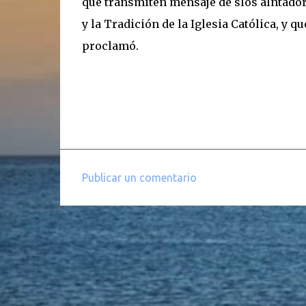
que transmiten mensaje de slos alntador
y la Tradición de la Iglesia Católica, y 
proclamó.
Publicar un comentario
C
o
m
e
n
t