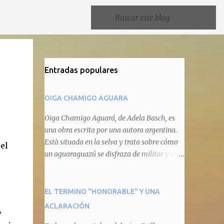
Entradas populares
OIGA CHAMIGO AGUARA
Oiga Chamigo Aguará, de Adela Basch, es
una obra escrita por una autora argentina.
Està situada en la selva y trata sobre cómo
el
un aguaraguazú se disfraza de militar y se
autoproclama recaudador de impuestos
camineros, cobrándole peaje a cualquier
animal que pretenda circular por ahí. En
EL TERMINO "HONORABLE" Y UNA
primera instancia aparece Teteu, el tero,
ACLARACIÓN
,
quien cede a pagar dicho impuesto por el