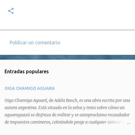
Publicar un comentario
C
o
m
Entradas populares
e
n
OIGA CHAMIGO AGUARA
t
a
Oiga Chamigo Aguará, de Adela Basch, es una obra escrita por una
autora argentina. Està situada en la selva y trata sobre cómo un
r
aguaraguazú se disfraza de militar y se autoproclama recaudador
i
de impuestos camineros, cobrándole peaje a cualquier animal que
o
pretenda circular por ahí. En primera instancia aparece Teteu, el
s