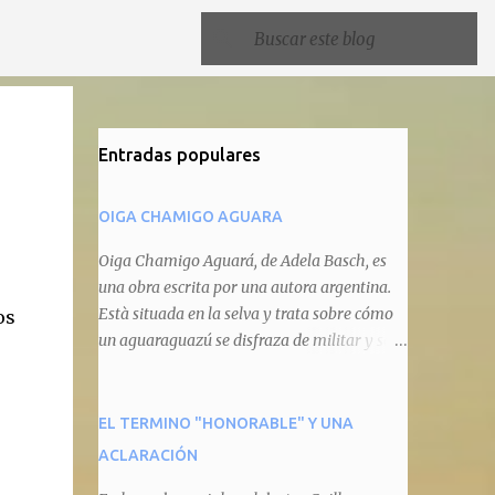
Entradas populares
OIGA CHAMIGO AGUARA
Oiga Chamigo Aguará, de Adela Basch, es
una obra escrita por una autora argentina.
Està situada en la selva y trata sobre cómo
os
un aguaraguazú se disfraza de militar y se
autoproclama recaudador de impuestos
camineros, cobrándole peaje a cualquier
animal que pretenda circular por ahí. En
EL TERMINO "HONORABLE" Y UNA
primera instancia aparece Teteu, el tero,
ACLARACIÓN
quien cede a pagar dicho impuesto por el