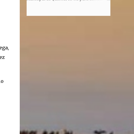
honorem, es decir, solo por el honor y no
la enorme capacidad de un actor de
remunerativo. Algunos no cobraban
convertirse en un relator de la historia de
estipendio -depende el cargo- pero tenían
tantos inmigrantes que llegaron a la
importantísimos beneficios económicos".
Argentina para hacer la América. La
Siguie diciendo Castellano: "Los ...
historia, escrita por el propio protagonista y
Julio Molina -a la sazón director de la
ega,
pieza-, va contando la vida del Galego, que
llegó al país y que trabajando fue quemando
ez
etapas, esforzándose a puro pulmón. Pero
también está lo vivido en su España natal,
con el tema de la guerra civil que sufrió la
io
familia y tuvo la grieta que instaló el
generalisimo Franco con una enorme cuota
de torturas, persecución, secuestros,
prisiones. El dolor vivido en carne propia y
trasladado a la piel, para contar todo lo
padecido. El relato tiene morriña, saudades,
el canto a Galicia, tierra de los padres y