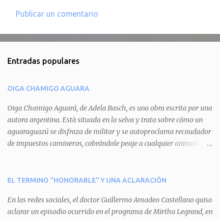
Publicar un comentario
C
o
m
Entradas populares
e
n
OIGA CHAMIGO AGUARA
t
a
Oiga Chamigo Aguará, de Adela Basch, es una obra escrita por una
autora argentina. Està situada en la selva y trata sobre cómo un
r
aguaraguazú se disfraza de militar y se autoproclama recaudador
i
de impuestos camineros, cobrándole peaje a cualquier animal que
o
pretenda circular por ahí. En primera instancia aparece Teteu, el
s
tero, quien cede a pagar dicho impuesto por el miedo que el
aguará le provoca. De igual manera pasa con Tatú, el armadillo.
EL TERMINO "HONORABLE" Y UNA ACLARACIÓN
Pero el tercer personaje, Mboí, la víbora, logra burlar la autoridad
En las redes sociales, el doctor Guillermo Amadeo Castellano quiso
del aguará y pasa sin pagar. Por último, Tui, la cotorra, deja
aclarar un episodio ocurrido en el programa de Mirtha Legrand, en
expuesta la mentira del aguará y arenga a los otros tres