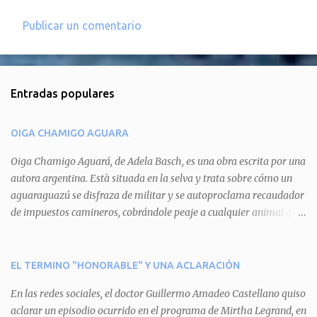
Publicar un comentario
C
o
m
Entradas populares
e
n
OIGA CHAMIGO AGUARA
t
a
Oiga Chamigo Aguará, de Adela Basch, es una obra escrita por una
autora argentina. Està situada en la selva y trata sobre cómo un
r
aguaraguazú se disfraza de militar y se autoproclama recaudador
i
de impuestos camineros, cobrándole peaje a cualquier animal que
o
pretenda circular por ahí. En primera instancia aparece Teteu, el
s
tero, quien cede a pagar dicho impuesto por el miedo que el
aguará le provoca. De igual manera pasa con Tatú, el armadillo.
EL TERMINO "HONORABLE" Y UNA ACLARACIÓN
Pero el tercer personaje, Mboí, la víbora, logra burlar la autoridad
En las redes sociales, el doctor Guillermo Amadeo Castellano quiso
del aguará y pasa sin pagar. Por último, Tui, la cotorra, deja
aclarar un episodio ocurrido en el programa de Mirtha Legrand, en
expuesta la mentira del aguará y arenga a los otros tres