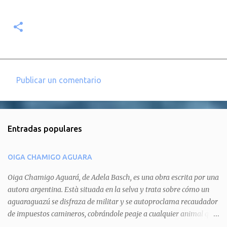
Publicar un comentario
C
o
m
Entradas populares
e
n
OIGA CHAMIGO AGUARA
t
a
Oiga Chamigo Aguará, de Adela Basch, es una obra escrita por una
autora argentina. Està situada en la selva y trata sobre cómo un
r
aguaraguazú se disfraza de militar y se autoproclama recaudador
i
de impuestos camineros, cobrándole peaje a cualquier animal que
o
pretenda circular por ahí. En primera instancia aparece Teteu, el