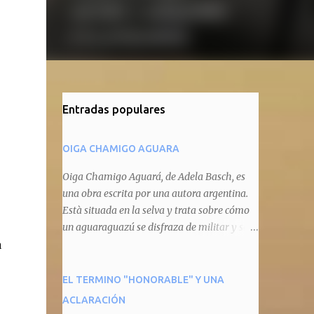
Entradas populares
OIGA CHAMIGO AGUARA
Oiga Chamigo Aguará, de Adela Basch, es
una obra escrita por una autora argentina.
Està situada en la selva y trata sobre cómo
un aguaraguazú se disfraza de militar y se
a
autoproclama recaudador de impuestos
camineros, cobrándole peaje a cualquier
animal que pretenda circular por ahí. En
EL TERMINO "HONORABLE" Y UNA
primera instancia aparece Teteu, el tero,
ACLARACIÓN
quien cede a pagar dicho impuesto por el