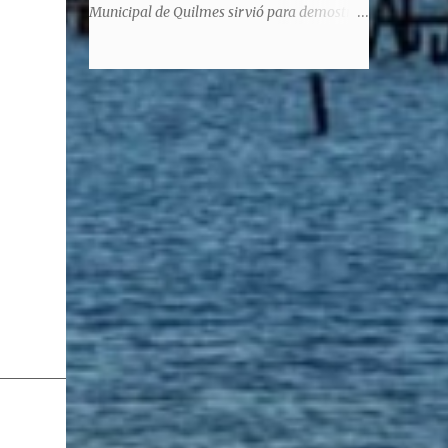
significaba de ninguna manera que era ad
Municipal de Quilmes sirvió para demostrar
honorem, es decir, solo por el honor y no
la enorme capacidad de un actor de
remunerativo. Algunos no cobraban
convertirse en un relator de la historia de
estipendio -depende el cargo- pero tenían
tantos inmigrantes que llegaron a la
importantísimos beneficios económicos".
Argentina para hacer la América. La
Siguie diciendo Castellano: "Los ...
historia, escrita por el propio protagonista y
Julio Molina -a la sazón director de la
pieza-, va contando la vida del Galego, que
llegó al país y que trabajando fue quemando
etapas, esforzándose a puro pulmón. Pero
también está lo vivido en su España natal,
con el tema de la guerra civil que sufrió la
familia y tuvo la grieta que instaló el
generalisimo Franco con una enorme cuota
de torturas, persecución, secuestros,
prisiones. El dolor vivido en carne propia y
trasladado a la piel, para contar todo lo
padecido. El relato tiene morriña, saudades,
el canto a Galicia, tierra de los padres y