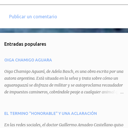
Publicar un comentario
C
o
m
Entradas populares
e
n
OIGA CHAMIGO AGUARA
t
a
Oiga Chamigo Aguará, de Adela Basch, es una obra escrita por una
autora argentina. Està situada en la selva y trata sobre cómo un
r
aguaraguazú se disfraza de militar y se autoproclama recaudador
i
de impuestos camineros, cobrándole peaje a cualquier animal que
o
pretenda circular por ahí. En primera instancia aparece Teteu, el
s
tero, quien cede a pagar dicho impuesto por el miedo que el
aguará le provoca. De igual manera pasa con Tatú, el armadillo.
EL TERMINO "HONORABLE" Y UNA ACLARACIÓN
Pero el tercer personaje, Mboí, la víbora, logra burlar la autoridad
En las redes sociales, el doctor Guillermo Amadeo Castellano quiso
del aguará y pasa sin pagar. Por último, Tui, la cotorra, deja