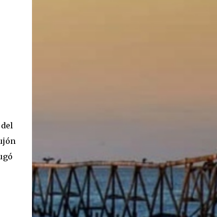
 del
ujón
jugó