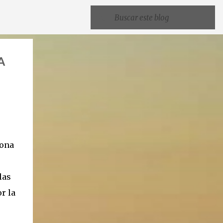
A
lona
las
r la