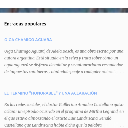
C
o
m
Entradas populares
e
n
OIGA CHAMIGO AGUARA
t
a
Oiga Chamigo Aguará, de Adela Basch, es una obra escrita por una
autora argentina. Està situada en la selva y trata sobre cómo un
r
aguaraguazú se disfraza de militar y se autoproclama recaudador
i
de impuestos camineros, cobrándole peaje a cualquier animal que
o
pretenda circular por ahí. En primera instancia aparece Teteu, el
s
tero, quien cede a pagar dicho impuesto por el miedo que el
aguará le provoca. De igual manera pasa con Tatú, el armadillo.
EL TERMINO "HONORABLE" Y UNA ACLARACIÓN
Pero el tercer personaje, Mboí, la víbora, logra burlar la autoridad
En las redes sociales, el doctor Guillermo Amadeo Castellano quiso
del aguará y pasa sin pagar. Por último, Tui, la cotorra, deja
aclarar un episodio ocurrido en el programa de Mirtha Legrand, en
expuesta la mentira del aguará y arenga a los otros tres
el que estuvo almorzando el artista Luis Landriscina. Señaló
personajes a unirse para enfrentarlo. Finalmente, terminan por
Castellano que Landriscina había dicho que la palabra
quitarle el disfraz de militar, y el aguará huye despavorido al verse