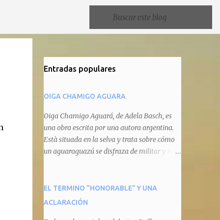
Entradas populares
OIGA CHAMIGO AGUARA
Oiga Chamigo Aguará, de Adela Basch, es
n
una obra escrita por una autora argentina.
Està situada en la selva y trata sobre cómo
un aguaraguazú se disfraza de militar y se
autoproclama recaudador de impuestos
camineros, cobrándole peaje a cualquier
animal que pretenda circular por ahí. En
EL TERMINO "HONORABLE" Y UNA
primera instancia aparece Teteu, el tero,
ACLARACIÓN
quien cede a pagar dicho impuesto por el